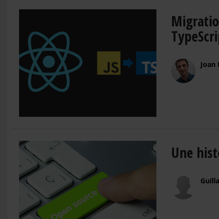
Migratio
TypeScri
Joan 
Une hist
Guil